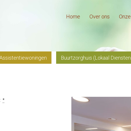
Home
Over ons
Onze 
Assistentiewoningen
Buurtzorghuis (Lokaal Dienste
:
*