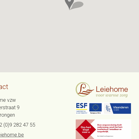
act
me vzw
rstraat 9
rongen
2 (0)9 282 47 55
eiehome.be