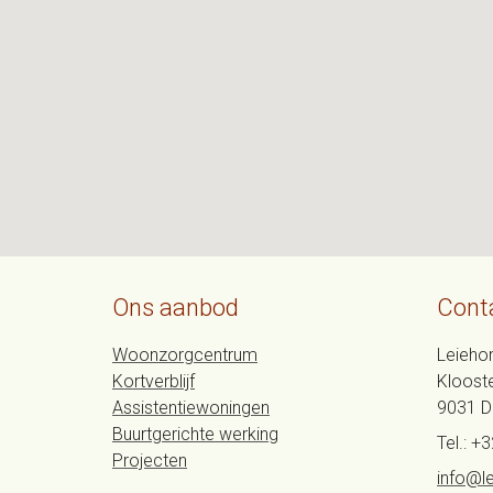
Ons aanbod
Cont
Woonzorgcentrum
Leieho
Kortverblijf
Klooste
Assistentiewoningen
9031
D
Buurtgerichte werking
Tel.:
+3
Projecten
info@l