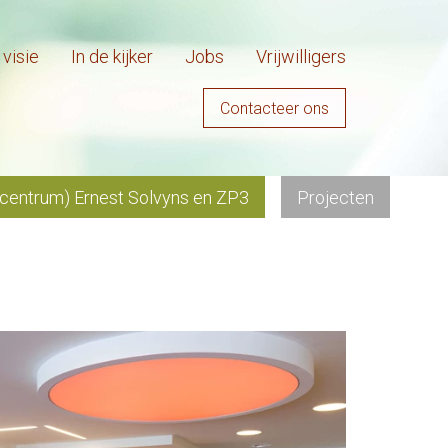
visie
In de kijker
Jobs
Vrijwilligers
Contacteer ons
ncentrum) Ernest Solvyns en ZP3
Projecten
Jo