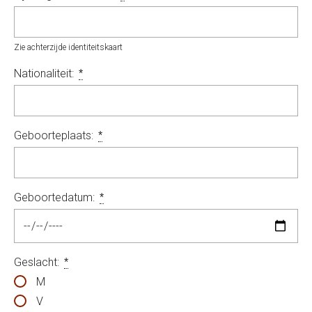
Zie achterzijde identiteitskaart
Nationaliteit:
*
Geboorteplaats:
*
Geboortedatum:
*
Geslacht:
*
M
V